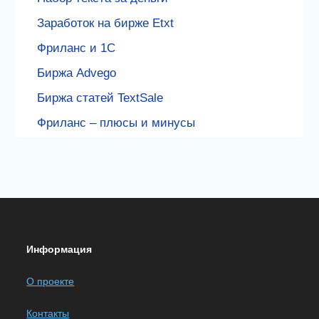
Заработок на бирже Etxt
Фриланс и 1С
Биржа Advego
Биржа статей TextSale
Фриланс – плюсы и минусы
Информация
О проекте
Контакты