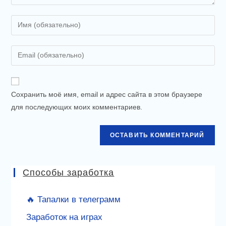
Enter
your
name
Enter
or
your
username
email
to
address
Сохранить моё имя, email и адрес сайта в этом браузере
comment
to
для последующих моих комментариев.
comment
Способы заработка
🔥 Тапалки в телеграмм
Заработок на играх