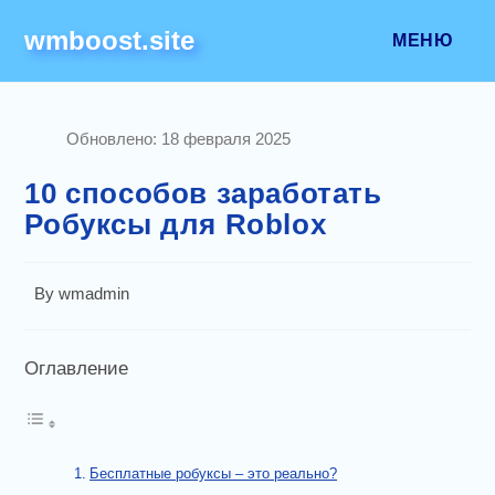
Перейти
wmboost.site
к
МЕНЮ
содержимому
Обновлено:
18 февраля 2025
10 способов заработать
Робуксы для Roblox
Post
By
wmadmin
author:
Оглавление
Бесплатные робуксы – это реально?