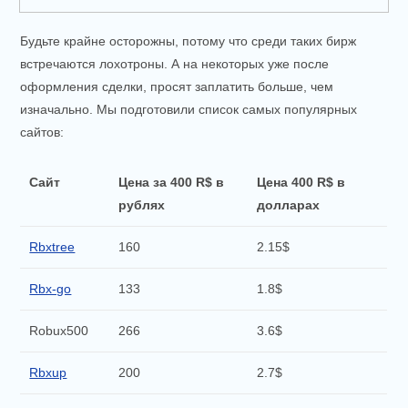
Будьте крайне осторожны, потому что среди таких бирж
встречаются лохотроны. А на некоторых уже после
оформления сделки, просят заплатить больше, чем
изначально. Мы подготовили список самых популярных
сайтов:
Сайт
Цена за 400 R$ в
Цена 400 R$ в
рублях
долларах
Rbxtree
160
2.15$
Rbx-go
133
1.8$
Robux500
266
3.6$
Rbxup
200
2.7$