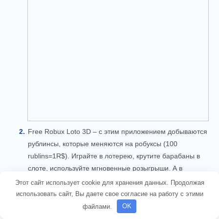
Free Robux Loto 3D – с этим приложением добываются
рублинсы, которые меняются на робуксы (100
rublins=1R$). Играйте в лотерею, крутите барабаны в
слоте, используйте мгновенные розыгрыши. А в
разделе «ещё больше рублинов» вас ждут задания (в
Этот сайт использует cookie для хранения данных. Продолжая
основном это установка игр).
использовать сайт, Вы даете свое согласие на работу с этими
файлами.
OK